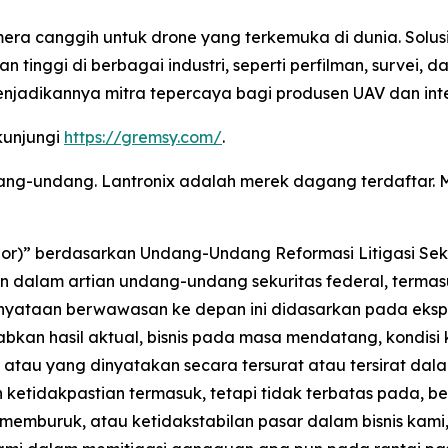
ra canggih untuk drone yang terkemuka di dunia. Solusi
 tinggi di berbagai industri, seperti perfilman, survei
jadikannya mitra tepercaya bagi produsen UAV dan integ
kunjungi
https://gremsy.com/
.
ndang-undang. Lantronix adalah merek dagang terdaftar
)” berdasarkan Undang-Undang Reformasi Litigasi Sekurit
lam artian undang-undang sekuritas federal, termasuk
rnyataan berwawasan ke depan ini didasarkan pada ekspe
bkan hasil aktual, bisnis pada masa mendatang, kondisi
alu atau yang dinyatakan secara tersurat atau tersirat 
 dan ketidakpastian termasuk, tetapi tidak terbatas pada,
 memburuk, atau ketidakstabilan pasar dalam bisnis ka