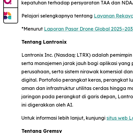
kepatuhan terhadap persyaratan TAA dan NDA
Pelajari selengkapnya tentang
Layanan Rekay
*Menurut
Laporan Pasar Drone Global 2025–20
Tentang Lantronix
Lantronix Inc. (Nasdaq: LTRX) adalah pemimpin 
serta manajemen jarak jauh bagi aplikasi yang 
perusahaan, serta sistem nirawak komersial d
digital. Portofolio perangkat keras, perangka
aman dan infrastruktur utilitas cerdas hingg
jaringan pada perangkat di garis depan, Lantr
ini digerakkan oleh AI.
Untuk informasi lebih lanjut, kunjungi
situs web L
Tentang Gremsy