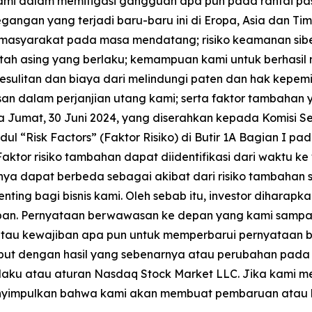
ami dalam memitigasi gangguan apa pun pada rantai pa
ngan yang terjadi baru-baru ini di Eropa, Asia dan Timu
n masyarakat pada masa mendatang; risiko keamanan si
ntah asing yang berlaku; kemampuan kami untuk berhasil 
kesulitan dan biaya dari melindungi paten dan hak kepem
an dalam perjanjian utang kami; serta faktor tambahan
da Jumat, 30 Juni 2024, yang diserahkan kepada Komisi S
 “Risk Factors” (Faktor Risiko) di Butir 1A Bagian I pad
aktor risiko tambahan dapat diidentifikasi dari waktu
nya dapat berbeda sebagai akibat dari risiko tambahan se
ting bagi bisnis kami. Oleh sebab itu, investor diharapka
n. Pernyataan berwawasan ke depan yang kami sampai
 atau kewajiban apa pun untuk memperbarui pernyataan b
ebut dengan hasil yang sebenarnya atau perubahan pada o
laku atau aturan Nasdaq Stock Market LLC. Jika kami 
enyimpulkan bahwa kami akan membuat pembaruan atau 