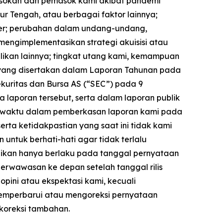
sokan dan pemasok kami akibat pandemi
r Tengah, atau berbagai faktor lainnya;
ber; perubahan dalam undang-undang,
mengimplementasikan strategi akuisisi atau
ilikan lainnya; tingkat utang kami, kemampuan
 yang disertakan dalam Laporan Tahunan pada
ekuritas dan Bursa AS (“SEC”) pada 9
a laporan tersebut, serta dalam laporan publik
 ke waktu dalam pemberkasan laporan kami pada
rta ketidakpastian yang saat ini tidak kami
n untuk berhati-hati agar tidak terlalu
kan hanya berlaku pada tanggal pernyataan
erwawasan ke depan setelah tanggal rilis
pini atau ekspektasi kami, kecuali
memperbarui atau mengoreksi pernyataan
koreksi tambahan.