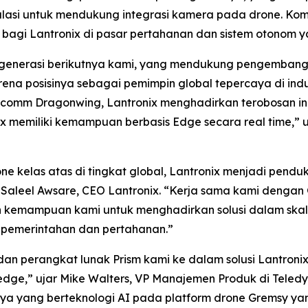
ulasi untuk mendukung integrasi kamera pada drone. Kom
bagi Lantronix di pasar pertahanan dan sistem otonom y
 generasi berikutnya kami, yang mendukung pengembanga
rena posisinya sebagai pemimpin global tepercaya di ind
comm Dragonwing, Lantronix menghadirkan terobosan ind
memiliki kemampuan berbasis Edge secara real time,” uj
 kelas atas di tingkat global, Lantronix menjadi pend
 Saleel Awsare, CEO Lantronix. “Kerja sama kami denga
 kemampuan kami untuk menghadirkan solusi dalam skal
 pemerintahan dan pertahanan.”
dan perangkat lunak Prism kami ke dalam solusi Lantron
ge,” ujar Mike Walters, VP Manajemen Produk di Teledyn
a yang berteknologi AI pada platform drone Gremsy yan