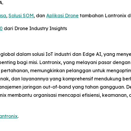
A.
asa
,
Solusi SOM
, dan
Aplikasi Drone
tambahan Lantronix di
30
dari Drone Industry Insights
global dalam solusi IoT industri dan Edge AI, yang meny
penting bagi misi. Lantronix, yang melayani pasar dengan
an pertahanan, memungkinkan pelanggan untuk mengopti
t lunak, dan layanannya yang komprehensif mendukung ber
a manajemen jaringan out-of-band yang tahan gangguan.
onix membantu organisasi mencapai efisiensi, keamanan, 
antronix
.