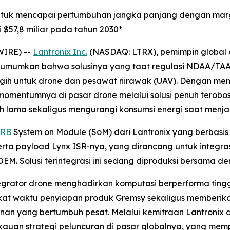
ntuk mencapai pertumbuhan jangka panjang dengan margi
 $57,8 miliar pada tahun 2030*
WIRE) --
Lantronix Inc.
(NASDAQ: LTRX), pemimpin global d
gumumkan bahwa solusinya yang taat regulasi NDAA/TAA t
ggih untuk drone dan pesawat nirawak (UAV). Dengan m
momentumnya di pasar drone melalui solusi penuh terobosa
ih lama sekaligus mengurangi konsumsi energi saat menj
5RB
System on Module (SoM) dari Lantronix yang berbas
erta payload Lynx ISR-nya, yang dirancang untuk integ
EM. Solusi terintegrasi ini sedang diproduksi bersama d
egrator drone menghadirkan komputasi berperforma ting
gkat waktu penyiapan produk Gremsy sekaligus memberi
hanan yang bertumbuh pesat. Melalui kemitraan Lantroni
ngkauan strategi peluncuran di pasar globalnya, yang me