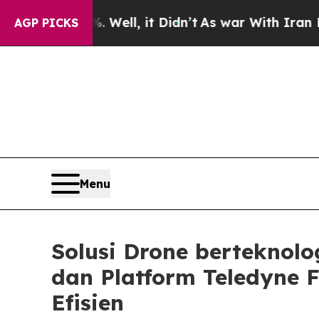
Well, it Didn’t
As war With Iran Drove oil Pric
AGP PICKS
Menu
Solusi Drone berteknol
dan Platform Teledyne 
Efisien