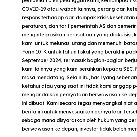
pembelian oleh pelanggan kami; kemampuan k
COVID-19 atau wabah lainnya, perang dan ketega
respons terhadap dan dampak krisis kesehata
peraturan, dan tarif pemerintah AS dan pemeri
mengintegrasikan perusahaan yang diakuisisi; 
kami untuk melunasi utang dan memenuhi batas
Form 10-K untuk tahun fiskal yang berakhir pa
September 2024, termasuk bagian-bagian berjudul
kami lainnya yang kami serahkan kepada SEC. F
masa mendatang. Selain itu, hasil yang sebenar
ketahui atau yang saat ini tidak kami anggap pen
mengandalkan pernyataan berwawasan ke depa
ini dibuat. Kami secara tegas menyangkal niat
berita ini untuk menyesuaikan pernyataan ters
sebagaimana disyaratkan oleh hukum yang ber
berwawasan ke depan, investor tidak boleh m