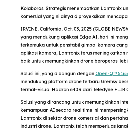
Kolaborasi Strategis menempatkan Lantronix u
komersial yang nilainya diproyeksikan mencapai
IRVINE, California, Oct. 03, 2025 (GLOBE NEWS
yang mendukung aplikasi Edge AI, hari ini men
terkemuka untuk penstabil gimbal kamera can
aplikasi kamera, Lantronix terus meningkatkan 
baik untuk memungkinkan drone beroperasi leb
Solusi ini, yang dibangun dengan
Open-Q™ 516
mendukung platform drone terbaru Gremsy bes
termal–visual Hadron 640R dari Teledyne FLIR O
Solusi yang dirancang untuk memungkinkan int
kemampuan AI secara real time ini mempersin
Lantronix di sektor drone komersial dan perta
industri drone, Lantronix telah memperluas ja