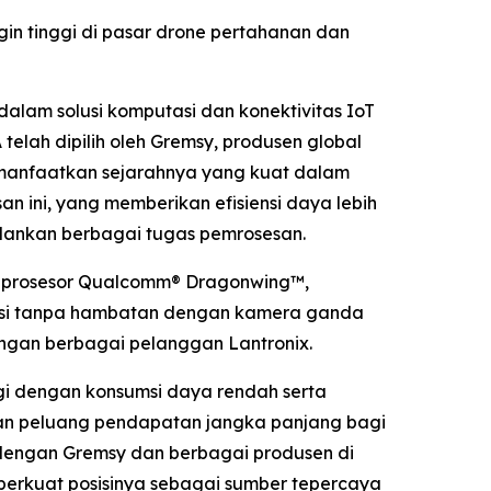
n tinggi di pasar drone pertahanan dan
alam solusi komputasi dan konektivitas IoT
elah dipilih oleh Gremsy, produsen global
emanfaatkan sejarahnya yang kuat dalam
n ini, yang memberikan efisiensi daya lebih
alankan berbagai tugas pemrosesan.
is prosesor Qualcomm® Dragonwing™,
rasi tanpa hambatan dengan kamera ganda
engan berbagai pelanggan Lantronix.
gi dengan konsumsi daya rendah serta
kan peluang pendapatan jangka panjang bagi
x dengan Gremsy dan berbagai produsen di
mperkuat posisinya sebagai sumber tepercaya