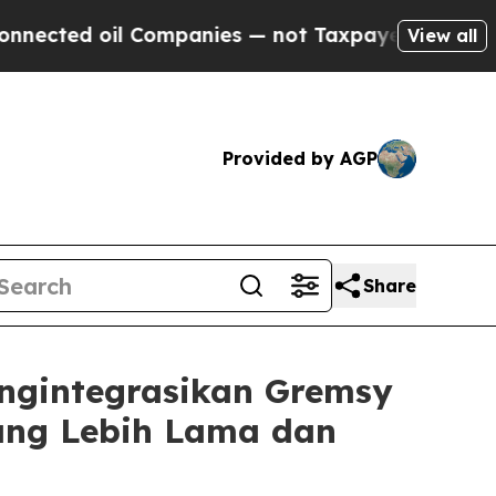
 Companies — not Taxpayers — the Chance to Cash
View all
Provided by AGP
Share
engintegrasikan Gremsy
ang Lebih Lama dan