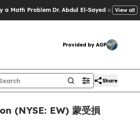
ath Problem
Dr. Abdul El-Sayed on Historic Michi
View all
Provided by AGP
Share
on (NYSE: EW) 蒙受損