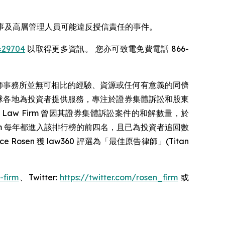
SE: EW) 董事及高層管理人員可能違反授信責任的事件。
=29704
以取得更多資訊。 您亦可致電免費電話 866-
師事務所並無可相比的經驗、資源或任何有意義的同儕
 在全球各地為投資者提供服務，專注於證券集體訴訟和股東
 Law Firm 曾因其證券集體訴訟案件的和解數量，於
en Law Firm 每年都進入該排行榜的前四名，且已為投資者追回數
Rosen 獲 law360 評選為「最佳原告律師」(Titan
-firm
、Twitter:
https://twitter.com/rosen_firm
或