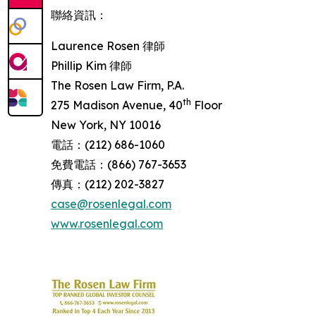
聯絡資訊：
Laurence Rosen 律師
Phillip Kim 律師
The Rosen Law Firm, P.A.
th
275 Madison Avenue, 40
Floor
New York, NY 10016
電話：(212) 686-1060
免費電話：(866) 767-3653
傳真：(212) 202-3827
case@rosenlegal.com
www.rosenlegal.com