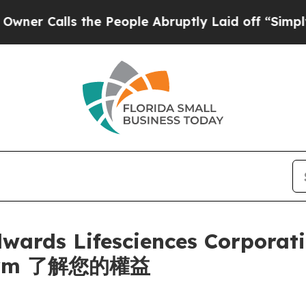
Calls the People Abruptly Laid off “Simply a M
s Lifesciences Corporati
irm 了解您的權益