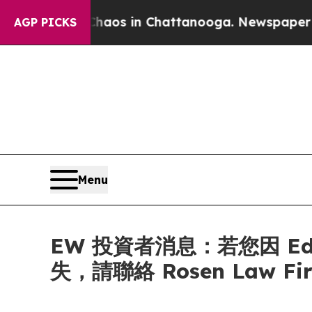
ollapse
Chaos in Chattanooga. Newspaper Owner 
AGP PICKS
Menu
EW 投資者消息：若您因 Edward
失，請聯絡 Rosen Law F